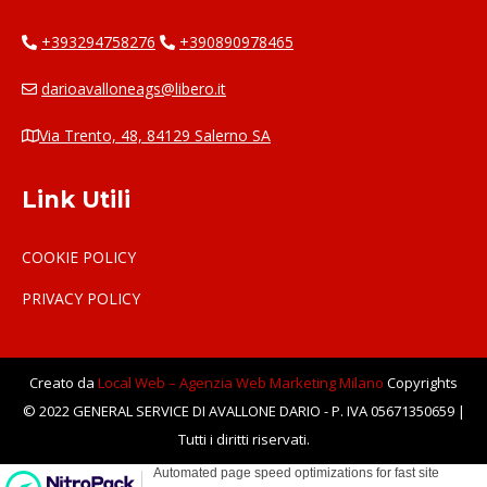
+393294758276
+390890978465
darioavalloneags@libero.it
Via Trento, 48, 84129 Salerno SA
Link Utili
COOKIE POLICY
PRIVACY POLICY
Creato da
Local Web – Agenzia Web Marketing Milano
Copyrights
© 2022 GENERAL SERVICE DI AVALLONE DARIO - P. IVA 05671350659 |
Tutti i diritti riservati.