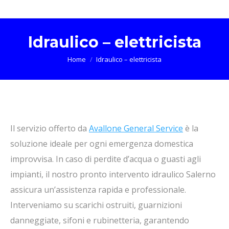
Idraulico – elettricista
Tu sei qui:
Home
Idraulico – elettricista
Il servizio offerto da
Avallone General Service
è la
soluzione ideale per ogni emergenza domestica
improvvisa. In caso di perdite d’acqua o guasti agli
impianti, il nostro pronto intervento idraulico Salerno
assicura un’assistenza rapida e professionale.
Interveniamo su scarichi ostruiti, guarnizioni
danneggiate, sifoni e rubinetteria, garantendo