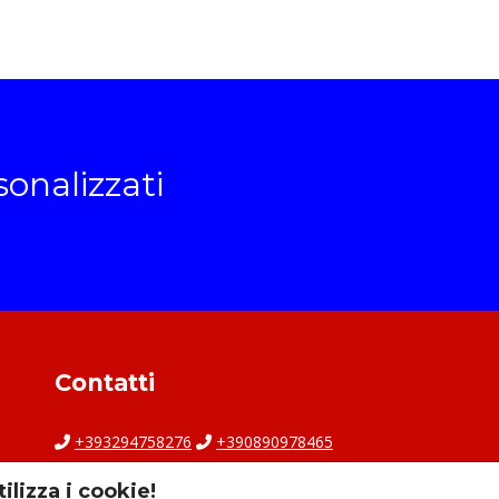
sonalizzati
Contatti
+393294758276
+390890978465
ilizza i cookie!
darioavalloneags@libero.it