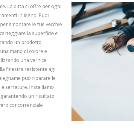
e. La ditta si offre per ogni
erramenti in legno. Puoi
 per smontare le tue vecchie
carteggiare la superficie e
licando un prodotto
una mano di colore e
tilizzando una vernice
lla finestra resistente agli
l falegname può riparare le
i e serrature. Installiamo
, garantendo un risultato
vero concorrenziale.