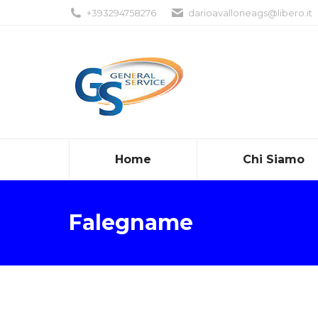
+393294758276
darioavalloneags@libero.it
Home
Chi Siamo
Falegname